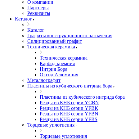
О компании
Партнеры
Реквизиты
Каталог
Каталог
Графиты конструкционного назначения
Силицированный графит
Техническая керамика
Техническая керамика
Карбид кремния
Нитрид Бора
Оксид Алюминия
Металлографит
Пластины из кубического нитрида бора
Пластины из кубического нитрида бора
Резцы из КНБ серии YCBN
Резцы из КНБ серии YFBK
Резцы из КНБ серии YFBN
Резцы из КНБ серии YFBS
Торцевые уплотнения
Торцевые уплотнения