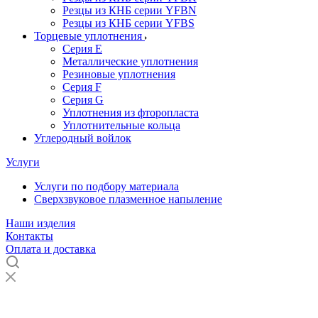
Резцы из КНБ серии YFBN
Резцы из КНБ серии YFBS
Торцевые уплотнения
Серия E
Металлические уплотнения
Резиновые уплотнения
Серия F
Серия G
Уплотнения из фторопласта
Уплотнительные кольца
Углеродный войлок
Услуги
Услуги по подбору материала
Сверхзвуковое плазменное напыление
Наши изделия
Контакты
Оплата и доставка