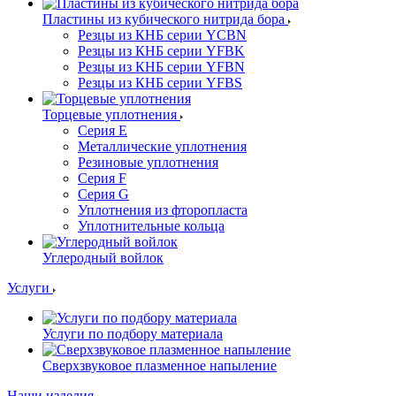
Пластины из кубического нитрида бора
Резцы из КНБ серии YCBN
Резцы из КНБ серии YFBK
Резцы из КНБ серии YFBN
Резцы из КНБ серии YFBS
Торцевые уплотнения
Серия E
Металлические уплотнения
Резиновые уплотнения
Серия F
Серия G
Уплотнения из фторопласта
Уплотнительные кольца
Углеродный войлок
Услуги
Услуги по подбору материала
Сверхзвуковое плазменное напыление
Наши изделия