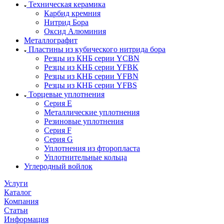
Техническая керамика
Карбид кремния
Нитрид Бора
Оксид Алюминия
Металлографит
Пластины из кубического нитрида бора
Резцы из КНБ серии YCBN
Резцы из КНБ серии YFBK
Резцы из КНБ серии YFBN
Резцы из КНБ серии YFBS
Торцевые уплотнения
Серия E
Металлические уплотнения
Резиновые уплотнения
Серия F
Серия G
Уплотнения из фторопласта
Уплотнительные кольца
Углеродный войлок
Услуги
Каталог
Компания
Статьи
Информация